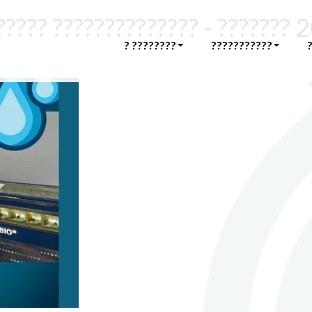
?????? ?????????????? - ???????
? ????????
???????????