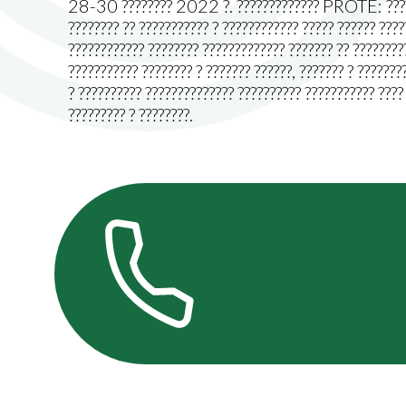
28-30 ???????? 2022 ?. ????????????? PROTE: ???????? ?
???????? ?? ??????????? ? ???????????? ????? ?????? ?
???????????? ???????? ????????????? ??????? ?? ?????????
??????????? ???????? ? ??????? ??????, ??????? ? ????
? ?????????? ?????????????? ?????????? ??????????? ???? 
????????? ? ????????.