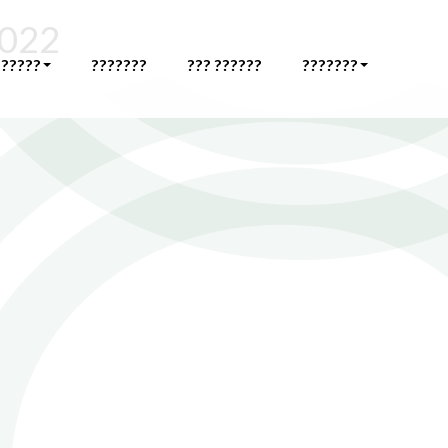
 2022
??????
???????
??? ??????
???????