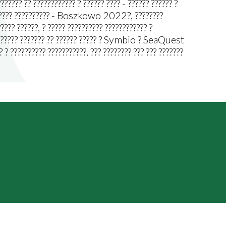
???? ?? ???????????? ? ?????? ???? - ?????? ?????? ?
????????? ?????????? - Boszkowo 2022?, ????????
???? ??????, ? ????? ?????????? ???????????? ?
????????? ??????? ?? ?????? ????? ? Symbio ? SeaQuest
 ? ?????????? ???????????, ??? ???????? ??? ??? ???????