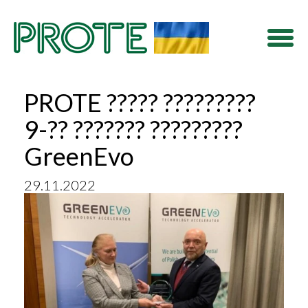
Togg
navi
PROTE ????? ?????????
9-?? ??????? ?????????
GreenEvo
29.11.2022